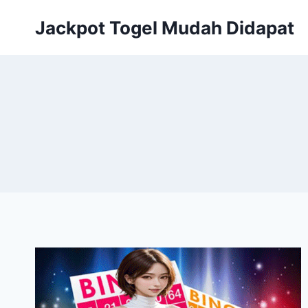
Skip
Jackpot Togel Mudah Didapat
to
content