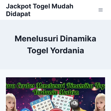
Skip
Jackpot Togel Mudah
to
Didapat
content
Menelusuri Dinamika
Togel Yordania