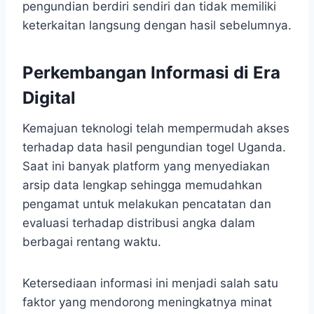
pengundian berdiri sendiri dan tidak memiliki
keterkaitan langsung dengan hasil sebelumnya.
Perkembangan Informasi di Era
Digital
Kemajuan teknologi telah mempermudah akses
terhadap data hasil pengundian togel Uganda.
Saat ini banyak platform yang menyediakan
arsip data lengkap sehingga memudahkan
pengamat untuk melakukan pencatatan dan
evaluasi terhadap distribusi angka dalam
berbagai rentang waktu.
Ketersediaan informasi ini menjadi salah satu
faktor yang mendorong meningkatnya minat