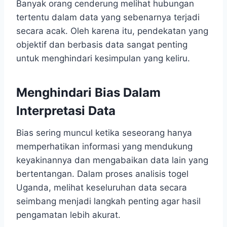
Banyak orang cenderung melihat hubungan
tertentu dalam data yang sebenarnya terjadi
secara acak. Oleh karena itu, pendekatan yang
objektif dan berbasis data sangat penting
untuk menghindari kesimpulan yang keliru.
Menghindari Bias Dalam
Interpretasi Data
Bias sering muncul ketika seseorang hanya
memperhatikan informasi yang mendukung
keyakinannya dan mengabaikan data lain yang
bertentangan. Dalam proses analisis togel
Uganda, melihat keseluruhan data secara
seimbang menjadi langkah penting agar hasil
pengamatan lebih akurat.