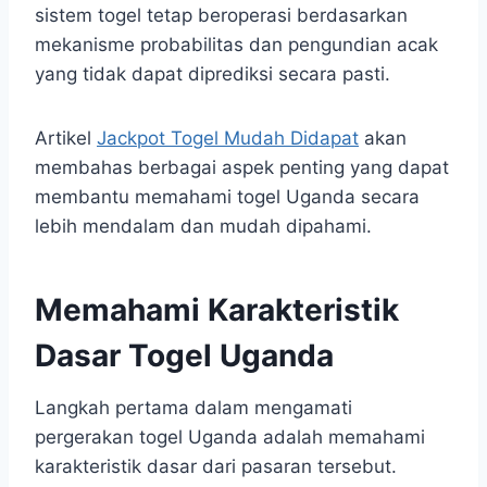
sistem togel tetap beroperasi berdasarkan
mekanisme probabilitas dan pengundian acak
yang tidak dapat diprediksi secara pasti.
Artikel
Jackpot Togel Mudah Didapat
akan
membahas berbagai aspek penting yang dapat
membantu memahami togel Uganda secara
lebih mendalam dan mudah dipahami.
Memahami Karakteristik
Dasar Togel Uganda
Langkah pertama dalam mengamati
pergerakan togel Uganda adalah memahami
karakteristik dasar dari pasaran tersebut.