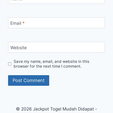
Email
*
Website
Save my name, email, and website in this
browser for the next time I comment.
© 2026 Jackpot Togel Mudah Didapat -