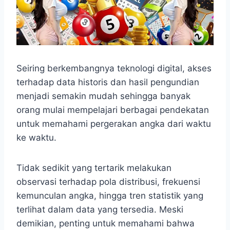
Seiring berkembangnya teknologi digital, akses
terhadap data historis dan hasil pengundian
menjadi semakin mudah sehingga banyak
orang mulai mempelajari berbagai pendekatan
untuk memahami pergerakan angka dari waktu
ke waktu.
Tidak sedikit yang tertarik melakukan
observasi terhadap pola distribusi, frekuensi
kemunculan angka, hingga tren statistik yang
terlihat dalam data yang tersedia. Meski
demikian, penting untuk memahami bahwa