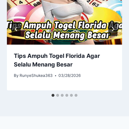
Tips Ampuh Togel Florida Agar
Selalu Menang Besar
By
RunyeShukea363
03/28/2026