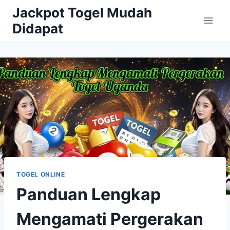
Skip
Jackpot Togel Mudah
to
Didapat
content
TOGEL ONLINE
Panduan Lengkap
Mengamati Pergerakan