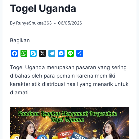
Togel Uganda
By
RunyeShukea363
06/05/2026
Bagikan
F
W
S
X
T
M
L
S
a
h
k
e
e
i
h
c
a
y
l
s
n
a
Togel Uganda merupakan pasaran yang sering
e
t
p
e
s
e
r
dibahas oleh para pemain karena memiliki
b
s
e
g
e
e
karakteristik distribusi hasil yang menarik untuk
o
A
r
n
diamati.
o
p
a
g
k
p
m
e
r