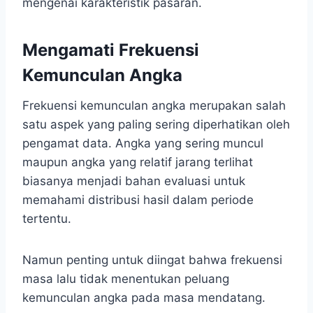
mengenai karakteristik pasaran.
Mengamati Frekuensi
Kemunculan Angka
Frekuensi kemunculan angka merupakan salah
satu aspek yang paling sering diperhatikan oleh
pengamat data. Angka yang sering muncul
maupun angka yang relatif jarang terlihat
biasanya menjadi bahan evaluasi untuk
memahami distribusi hasil dalam periode
tertentu.
Namun penting untuk diingat bahwa frekuensi
masa lalu tidak menentukan peluang
kemunculan angka pada masa mendatang.