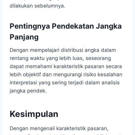
dilakukan sebelumnya.
Pentingnya Pendekatan Jangka
Panjang
Dengan mempelajari distribusi angka dalam
rentang waktu yang lebih luas, seseorang
dapat memahami karakteristik pasaran secara
lebih objektif dan mengurangi risiko kesalahan
interpretasi yang sering terjadi dalam analisis
jangka pendek.
Kesimpulan
Dengan mengenali karakteristik pasaran,